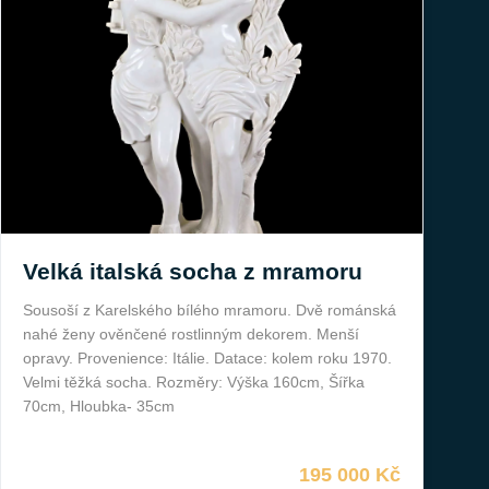
Velká italská socha z mramoru
Sousoší z Karelského bílého mramoru. Dvě románská
nahé ženy ověnčené rostlinným dekorem. Menší
opravy. Provenience: Itálie. Datace: kolem roku 1970.
Velmi těžká socha. Rozměry: Výška 160cm, Šířka
70cm, Hloubka- 35cm
195 000 Kč