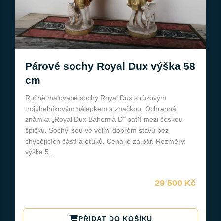
Párové sochy Royal Dux výška 58
cm
Ručně malované sochy Royal Dux s růžovým
trojúhelníkovým nálepkem a značkou. Ochranná
známka „Royal Dux Bahemia D” patří mezi českou
špičku. Sochy jsou ve velmi dobrém stavu bez
chybějících částí a oťuků. Cena je za pár. Rozměry:
výška 5...
29 500 Kč
PŘIDAT DO KOŠÍKU