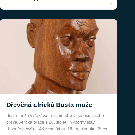
Dřevěná africká Busta muže
Busta muže vyřezávaná z jednoho kusu exotického
dřeva. Africká práce z 20. století. Výborný stav.
Rozměry: výška: 46,5cm, šířka: 19cm, hloubka: 20cm.