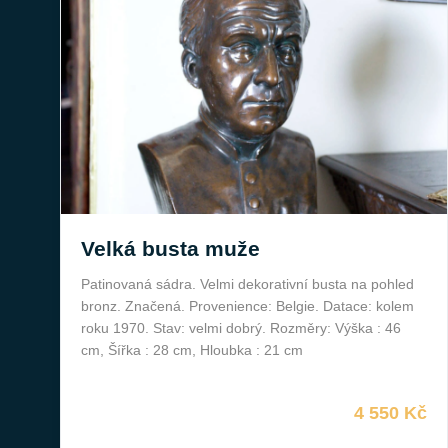
Velká busta muže
Patinovaná sádra. Velmi dekorativní busta na pohled
bronz. Značená. Provenience: Belgie. Datace: kolem
roku 1970. Stav: velmi dobrý. Rozměry: Výška : 46
cm, Šířka : 28 cm, Hloubka : 21 cm
4 550 Kč