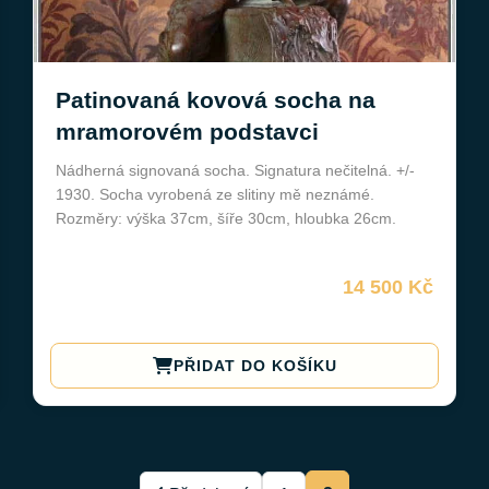
Patinovaná kovová socha na
mramorovém podstavci
Nádherná signovaná socha. Signatura nečitelná. +/-
1930. Socha vyrobená ze slitiny mě neznámé.
Rozměry: výška 37cm, šíře 30cm, hloubka 26cm.
14 500 Kč
PŘIDAT DO KOŠÍKU