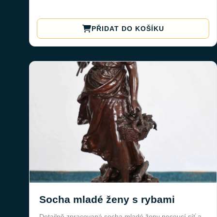
PŘIDAT DO KOŠÍKU
Socha mladé ženy s rybami
Detailně zpracovaná socha mladé ženy nesoucí síť a