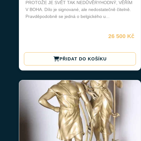
PROTOŽE JE SVĚT TAK NEDŮVĚRYHODNÝ, VĚŘÍM
V BOHA. Dílo je signované, ale nedostatečně čitelně.
Pravděpodobně se jedná o belgického u...
26 500 Kč
PŘIDAT DO KOŠÍKU