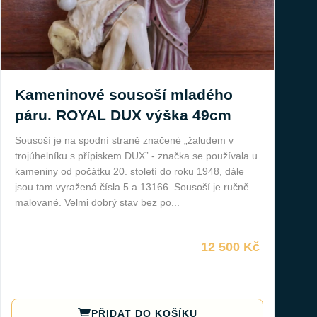
Kameninové sousoší mladého
páru. ROYAL DUX výška 49cm
Sousoší je na spodní straně značené „žaludem v
trojúhelníku s přípiskem DUX” - značka se používala u
kameniny od počátku 20. století do roku 1948, dále
jsou tam vyražená čísla 5 a 13166. Sousoší je ručně
malované. Velmi dobrý stav bez po...
12 500 Kč
PŘIDAT DO KOŠÍKU