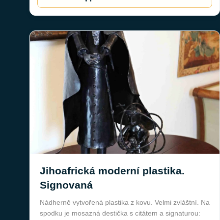
Jihoafrická moderní plastika.
Signovaná
Nádherně vytvořená plastika z kovu. Velmi zvláštní. Na
spodku je mosazná destička s citátem a signaturou: