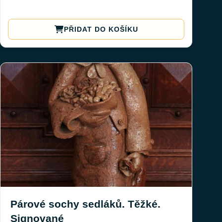
PŘIDAT DO KOŠÍKU
Párové sochy sedláků. Těžké.
Signované