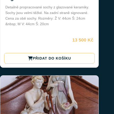
Detailně propracované sochy z glazované keramiky.
Sochy jsou velmi těžké. Na zadní straně signované.
Cena za obě sochy. Rozměry: Ž V: 44cm Š: 24cm
&nbsp; M V: 44cm Š: 20cm
13 500 Kč
PŘIDAT DO KOŠÍKU