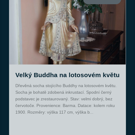
Velký Buddha na lotosovém květu
Dřevěná socha stojícího Buddhy na lotosovém květu.
Socha je bohatě zdobená inkrustací. Spodní černý
podstavec je zrestaurovaný. Stav: velmi dobrý, bez
červotoče. Provenience: Barma. Datace: kolem roku
1900. Rozměry: výška 117 cm, výška b...