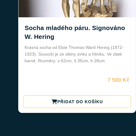
Socha mladého páru. Signováno
W. Hering
Krásná socha od Elsie Thomas Ward Hering (1872-
1923). Sousoší je ze slitiny zinku a hliníku. Ve zlaté
barvě. Rozměry: v 62cm, š 35cm, h 28cm.
7 500 Kč
PŘIDAT DO KOŠÍKU