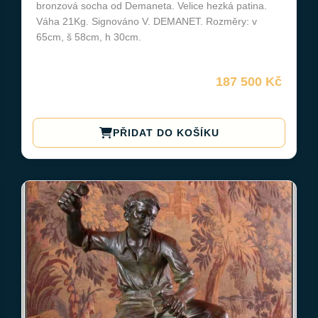
bronzová socha od Demaneta. Velice hezká patina.
Váha 21Kg. Signováno V. DEMANET. Rozměry: v
65cm, š 58cm, h 30cm.
187 500 Kč
PŘIDAT DO KOŠÍKU