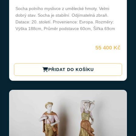
Socha polního myslivce z umělecké hmoty. Velmi
dobrý stav. Socha je stabilní. Odjímatelná zbraň.
Datace: 20. století. Provenience: Evropa. Rozměry:
Výška 188cm, Průměr podstavce 60cm, Šířka 69cm
55 400 Kč
PŘIDAT DO KOŠÍKU