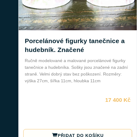
Porcelánové figurky tanečnice a
hudebník. Značené
Ručně modelované a malované porcelánové figurky
tanečnice a hudebníka. Sošky jsou značené na zadní
straně. Velmi dobrý stav bez poškození. Rozměry:
výška 27cm, šířka 11cm, hloubka 11cm
17 400 Kč
PŘIDAT DO KOŠÍKU