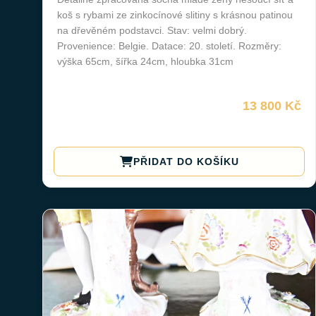
koš s rybami ze zinkocínové slitiny s krásnou patinou
na dřevěném podstavci. Stav: velmi dobrý.
Provenience: Belgie. Datace: 20. století. Rozměry:
výška 65cm, šířka 24cm, hloubka 31cm
13 800 Kč
PŘIDAT DO KOŠÍKU