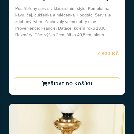
Postříbřený servis v klasicistním stylu. Komplet na
kávu, čaj, cukřenka a mléčenka + podtác. Servis je
zdobený rytím. Zachovalý velmi dobrý stav.
Provenience: Francie. Datace: kolem roku 1930.
Rozměry: Tác: výška 2cm, šířka 40,5cm, hloub...
7 800 Kč
PŘIDAT DO KOŠÍKU