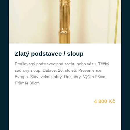
Zlatý podstavec / sloup
Profilovaný podstavec pod sochu nebo vázu. Těžký
sádrový sloup. Datace: 20. století. Provenience:
Evropa. Stav: velmi dobrý. Rozměry: Výška 93cm,
Průměr 30cm
4 800 Kč