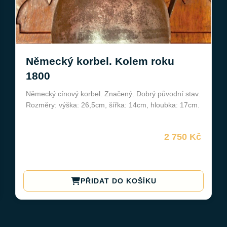
Německý korbel. Kolem roku
1800
Německý cínový korbel. Značený. Dobrý původní stav.
Rozměry: výška: 26,5cm, šířka: 14cm, hloubka: 17cm.
2 750 Kč
PŘIDAT DO KOŠÍKU