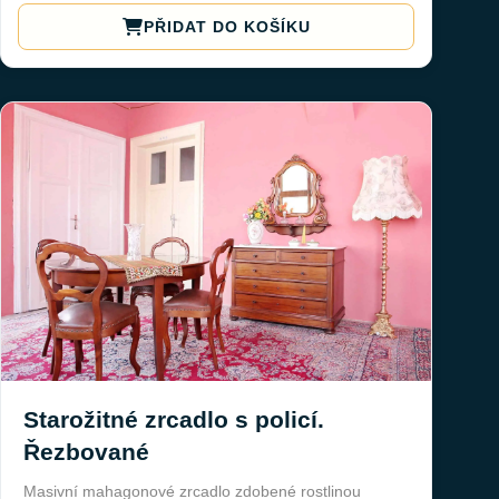
PŘIDAT DO KOŠÍKU
Starožitné zrcadlo s policí.
Řezbované
Masivní mahagonové zrcadlo zdobené rostlinou