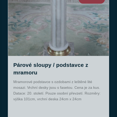
Párové sloupy / podstavce z
mramoru
Mramorové podstavce s ozdobami z leštěné lité
mosazi. Vrchní desky jsou s fasetou. Cena je za kus.
Datace: 20. století. Pouze osobní převzetí. Rozměry:
výška 101cm, vrchní deska 24cm x 24cm