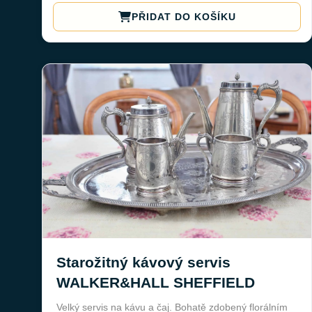
PŘIDAT DO KOŠÍKU
Starožitný kávový servis
WALKER&HALL SHEFFIELD
Velký servis na kávu a čaj. Bohatě zdobený florálním