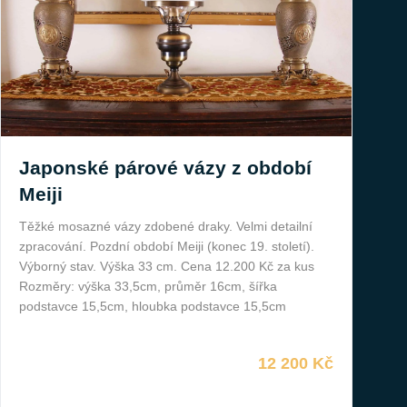
Japonské párové vázy z období
Meiji
Těžké mosazné vázy zdobené draky. Velmi detailní
zpracování. Pozdní období Meiji (konec 19. století).
Výborný stav. Výška 33 cm. Cena 12.200 Kč za kus
Rozměry: výška 33,5cm, průměr 16cm, šířka
podstavce 15,5cm, hloubka podstavce 15,5cm
12 200 Kč