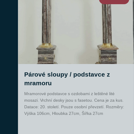
Párové sloupy / podstavce z
mramoru
Mramorové podstavce s ozdobami z leštěné lité
mosazi. Vrchní desky jsou s fasetou. Cena je za kus.
Datace: 20. století. Pouze osobní převzetí. Rozměry:
Výška 106cm, Hloubka 27cm, Šířka 27cm