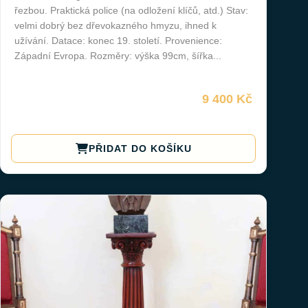
řezbou. Praktická police (na odložení klíčů, atd.) Stav:
velmi dobrý bez dřevokazného hmyzu, ihned k
užívání. Datace: konec 19. století. Provenience:
Západní Evropa. Rozměry: výška 99cm, šířka...
9 400 Kč
PŘIDAT DO KOŠÍKU