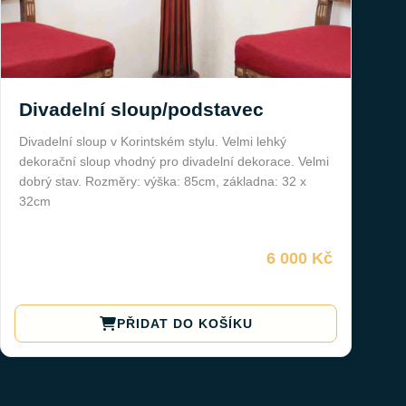
Divadelní sloup/podstavec
Divadelní sloup v Korintském stylu. Velmi lehký
dekorační sloup vhodný pro divadelní dekorace. Velmi
dobrý stav. Rozměry: výška: 85cm, základna: 32 x
32cm
6 000 Kč
PŘIDAT DO KOŠÍKU