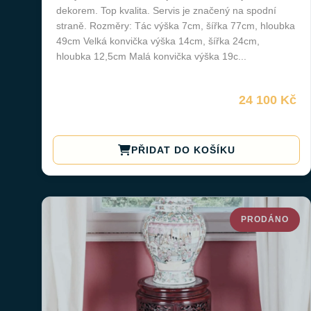
dekorem. Top kvalita. Servis je značený na spodní
straně. Rozměry: Tác výška 7cm, šířka 77cm, hloubka
49cm Velká konvička výška 14cm, šířka 24cm,
hloubka 12,5cm Malá konvička výška 19c...
24 100 Kč
PŘIDAT DO KOŠÍKU
PRODÁNO