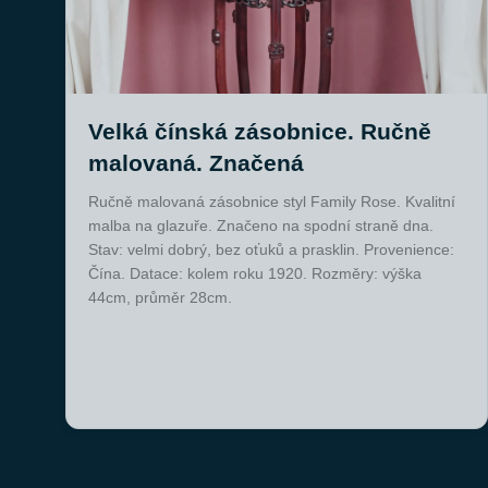
Velká čínská zásobnice. Ručně
malovaná. Značená
Ručně malovaná zásobnice styl Family Rose. Kvalitní
malba na glazuře. Značeno na spodní straně dna.
Stav: velmi dobrý, bez oťuků a prasklin. Provenience:
Čína. Datace: kolem roku 1920. Rozměry: výška
44cm, průměr 28cm.