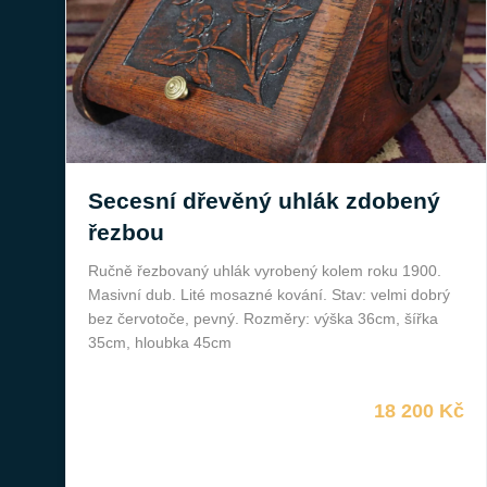
Secesní dřevěný uhlák zdobený
řezbou
Ručně řezbovaný uhlák vyrobený kolem roku 1900.
Masivní dub. Lité mosazné kování. Stav: velmi dobrý
bez červotoče, pevný. Rozměry: výška 36cm, šířka
35cm, hloubka 45cm
18 200 Kč