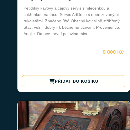
Pětidílný kávový a čajový servis s mléčenkou a
cukřenkou na tácu. Servis ArtDeco s ebenizovanými
rukojetěmi. Značeno BW. Obecný kov silně stříbřený.
Stav: velmi dobrý - k běžnému užívání. Provenience:
Anglie. Datace: první polovina minul...
9 800 Kč
PŘIDAT DO KOŠÍKU