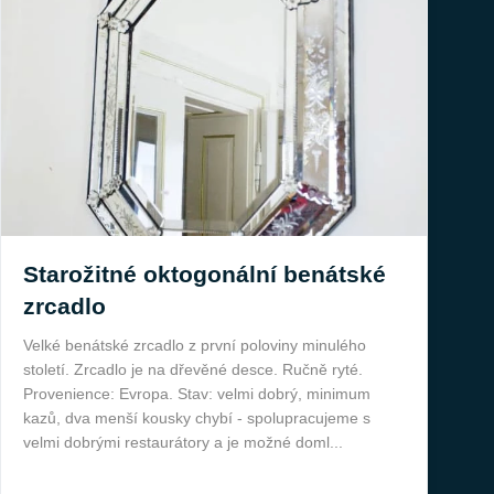
Starožitné oktogonální benátské
zrcadlo
Velké benátské zrcadlo z první poloviny minulého
století. Zrcadlo je na dřevěné desce. Ručně ryté.
Provenience: Evropa. Stav: velmi dobrý, minimum
kazů, dva menší kousky chybí - spolupracujeme s
velmi dobrými restaurátory a je možné doml...