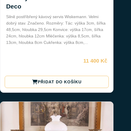
Deco
Silně postříbřený kávový servis Wiskemann. Velmi
dobrý stav. Značeno. Rozměry: Tác: výška 3cm, šířka
48,5cm, hloubka 29,5cm Konvice: výška 17cm, šířka
24cm, hloubka 12cm Mléčenka: výška 8,5cm, šířka
13cm, hloubka 8cm Cukřenka: výška 8cm,...
11 400 Kč
PŘIDAT DO KOŠÍKU