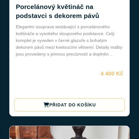
Porcelánový květináč na
podstavci s dekorem pávů
Elegantní souprava sestávající z porcelánového
květináče a vysokého sloupového podstavce. Celý
komplet je vyveden v černé glazuře s bohatým
dekorem pávů mezi kvetoucími větvemi. Detaily malby
jsou provedeny s jemnou precizností a doplněn...
4 400 Kč
PŘIDAT DO KOŠÍKU