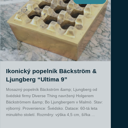
Ikonický popelník Bäckström &
Ljungberg “Ultima 9”
Mosazný popelník Bäckström &amp; Ljungberg od
švédské firmy Diverse Thing navržený Holgerem
Bäckströmem &amp; Bo Ljungbergem v Malmö. Stav:
výborný. Provenience: Švédsko. Datace: 60-tá leta
minulého století. Rozměry: výška 4,5 cm, šířka ...