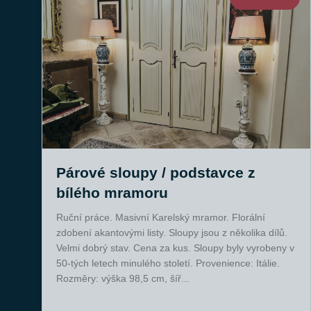
Párové sloupy / podstavce z
bílého mramoru
Ruční práce. Masivní Karelský mramor. Florální
zdobení akantovými listy. Sloupy jsou z několika dílů.
Velmi dobrý stav. Cena za kus. Sloupy byly vyrobeny v
50-tých letech minulého století. Provenience: Itálie.
Rozměry: výška 98,5 cm, šíř...