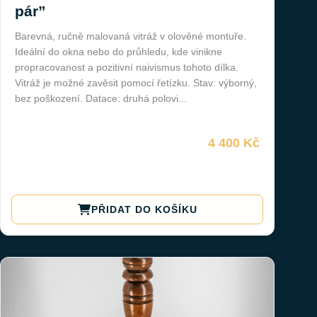
pár”
Barevná, ručně malovaná vitráž v olověné montuře.
Ideální do okna nebo do průhledu, kde vinikne
propracovanost a pozitivní naivismus tohoto dílka.
Vitráž je možné zavěsit pomocí řetízku. Stav: výborný,
bez poškození. Datace: druhá polovi...
4 400 Kč
PŘIDAT DO KOŠÍKU