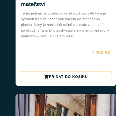
mateřství
Tento jedinečný umělecký reliéf pochází z Afriky a je
vyroben tradiční technikou tlačení do měděného
plechu, který je následně ručně malován a upevněn
na dřevěný rám. Dílo zachycuje silný a emotivní motiv
mateřství – ženu s dítětem při k...
7 400 Kč
PŘIDAT DO KOŠÍKU