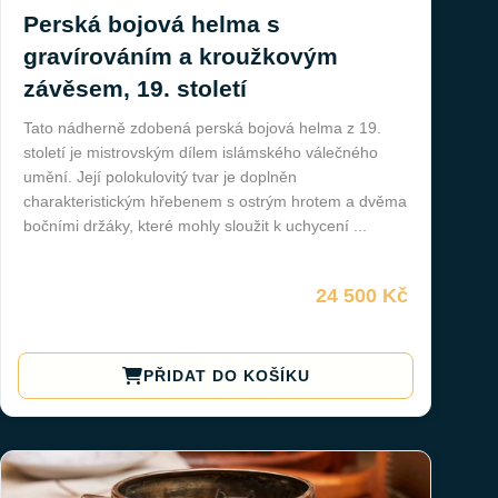
Perská bojová helma s
gravírováním a kroužkovým
závěsem, 19. století
Tato nádherně zdobená perská bojová helma z 19.
století je mistrovským dílem islámského válečného
umění. Její polokulovitý tvar je doplněn
charakteristickým hřebenem s ostrým hrotem a dvěma
bočními držáky, které mohly sloužit k uchycení ...
24 500 Kč
PŘIDAT DO KOŠÍKU