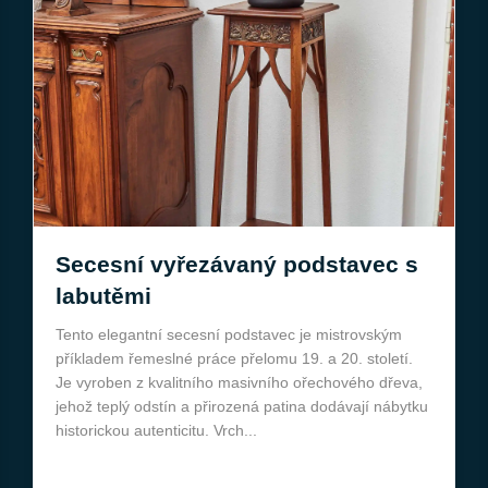
Secesní vyřezávaný podstavec s
labutěmi
Tento elegantní secesní podstavec je mistrovským
příkladem řemeslné práce přelomu 19. a 20. století.
Je vyroben z kvalitního masivního ořechového dřeva,
jehož teplý odstín a přirozená patina dodávají nábytku
historickou autenticitu. Vrch...