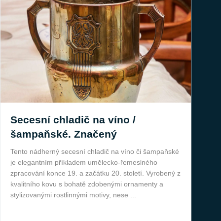
Secesní chladič na víno /
šampaňské. Značený
Tento nádherný secesní chladič na víno či šampaňské
je elegantním příkladem umělecko-řemeslného
zpracování konce 19. a začátku 20. století. Vyrobený z
kvalitního kovu s bohatě zdobenými ornamenty a
stylizovanými rostlinnými motivy, nese ...