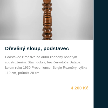
Dřevěný sloup, podstavec
Podstavec z masivního dubu zdobený bohatým
soustružením. Stav: dobrý, bez červotoče Datace:
kolem roku 1930 Provenience: Belgie Rozměry: výška
110 cm, průměr 28 cm
4 200 Kč