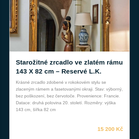
Starožitné zrcadlo ve zlatém rámu
143 X 82 cm – Reservé L.K.
Krásné zrcadlo zdobené v rokokovém stylu se
zlaceným rámem a fasetovanými okraji. Stav: výborný,
bez poškození, bez červotoče. Provenience: Francie.
Datace: druhá polovina 20. století. Rozměry: výška
143 cm, šířka 82 cm
15 200 Kč