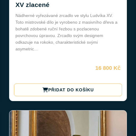
XV zlacené
Nádherné vyřezávané zrcadlo ve stylu Ludvíka XV.
Toto mistrovské dílo je vyrobeno z masivního dřeva a
bohatě zdobené ruční řezbou s pozlacenou
povrchovou úpravou. Zrcadlo svým designem
odkazuje na rokoko, charakteristické svými
asymetric...
16 800 Kč
PŘIDAT DO KOŠÍKU