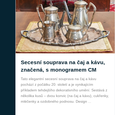
Secesní souprava na čaj a kávu,
značená, s monogramem CM
Tato elegantní secesní souprava na čaj a kávu
pochází z počátku 20. století a je vynikajícím
příkladem tehdejšího dekorativního umění. Sestává z
několika kusů – dvou konvic (na čaj a kávu), cukřenky,
mléčenky a ozdobného podnosu. Design ...