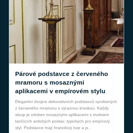
Párové podstavce z červeného
mramoru s mosaznými
aplikacemi v empírovém stylu
Elegantní dvojice dekorativních podstavců vyrobených
z červeného mramoru s výraznou kresbou. Každý
sloup je zdoben mosaznými aplikacemi s motivem
tančících antických postav, typických pro empírový
styl. Podstavce mají hranolový tvar a js...