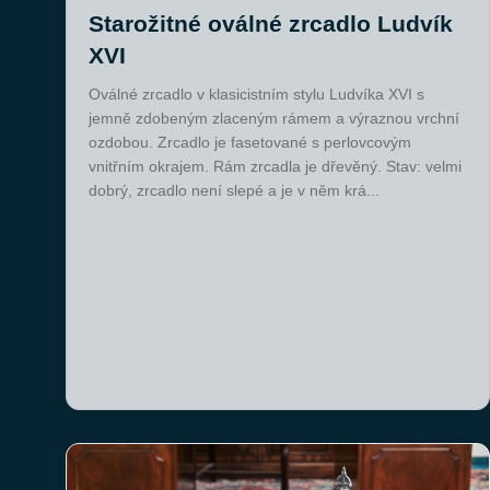
Starožitné oválné zrcadlo Ludvík
XVI
Oválné zrcadlo v klasicistním stylu Ludvíka XVI s
jemně zdobeným zlaceným rámem a výraznou vrchní
ozdobou. Zrcadlo je fasetované s perlovcovým
vnitřním okrajem. Rám zrcadla je dřevěný. Stav: velmi
dobrý, zrcadlo není slepé a je v něm krá...