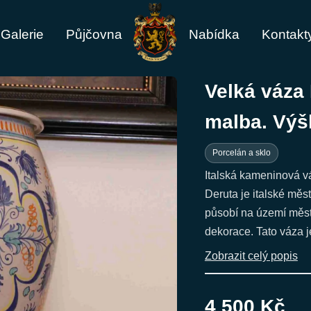
Galerie
Půjčovna
Nabídka
Kontakt
Velká váza
malba. Výš
Porcelán a sklo
Italská kameninová v
Deruta je italské měs
působí na území měst
dekorace. Tato váza je
Zobrazit celý popis
4 500 Kč