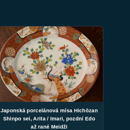
Japonská porcelánová mísa Hichōzan
Shinpo sei, Arita / Imari, pozdní Edo
až rané Meidži