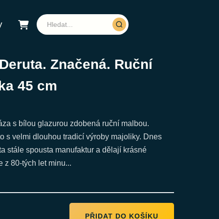
y
 Deruta. Značená. Ruční
ka 45 cm
áza s bílou glazurou zdobená ruční malbou.
to s velmi dlouhou tradicí výroby majoliky. Dnes
a stále spousta manufaktur a dělají krásné
 z 80-tých let minu...
PŘIDAT DO KOŠÍKU