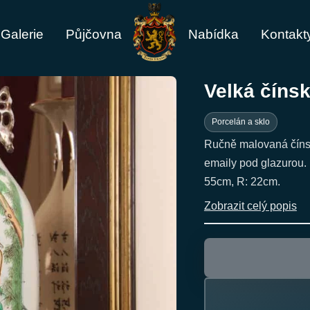
Galerie
Půjčovna
Nabídka
Kontakt
Velká číns
Porcelán a sklo
Ručně malovaná čínsk
emaily pod glazurou.
55cm, R: 22cm.
Zobrazit celý popis