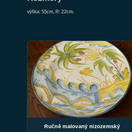
výška: 55cm, R: 22cm.
Ručně malovaný nizozemský