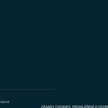
rálové
ZÁSADY COOKIES
.
PROHLÁŠENÍ O OCH