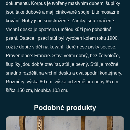
dokumentů. Korpus je tvořeny masivním dubem, šuplíky
jsou také dubové a mají cinkované spoje. Lité mosazné
kování. Nohy jsou soustružené. Zámky jsou značené.
Vrchní deska je opatřena umělou kůží pro pohodlné
psaní. Datace : psací stůl byl vyroben kolem roku 1900,
což je dobře vidět na kování, které nese prvky secese.
Provenience: Francie. Stav: velmi dobrý, bez červotoče,
šuplíky jdou dobře otevírat, stůl je pevný. Stůl je možné
snadno rozdělit na vrchní desku a dva spodní kontejnery.
Rozměry: výška 80 cm, výška od země pro nohy 65 cm,
šířka 150 cm, hloubka 103 cm.
Podobné produkty