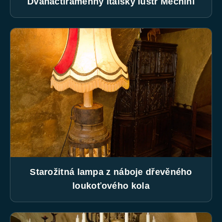
Dvanáctiramenný italský lustr Mechini
Starožitná lampa z náboje dřevěného
loukoťového kola