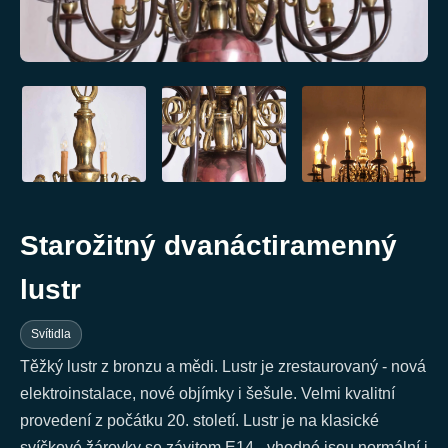
Starožitný dvanáctiramenný
lustr
Svítidla
Těžký lustr z bronzu a mědi. Lustr je zrestaurovaný - nová
elektroinstalace, nové objímky i šešule. Velmi kvalitní
provedení z počátku 20. století. Lustr je na klasické
svíčkové žárovky se závitem E14 - vhodné jsou normální i