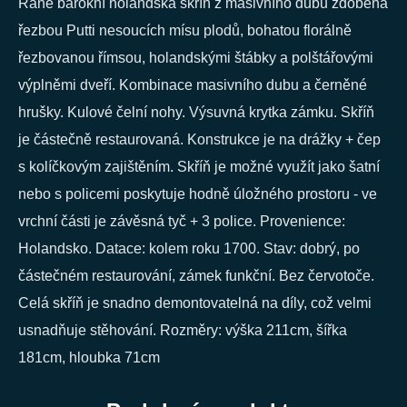
Raně barokní holandská skříň z masivního dubu zdobená
řezbou Putti nesoucích mísu plodů, bohatou florálně
řezbovanou římsou, holandskými štábky a polštářovými
výplněmi dveří. Kombinace masivního dubu a černěné
hrušky. Kulové čelní nohy. Výsuvná krytka zámku. Skříň
je částečně restaurovaná. Konstrukce je na drážky + čep
s kolíčkovým zajištěním. Skříň je možné využít jako šatní
nebo s policemi poskytuje hodně úložného prostoru - ve
vrchní části je závěsná tyč + 3 police. Provenience:
Holandsko. Datace: kolem roku 1700. Stav: dobrý, po
částečném restaurování, zámek funkční. Bez červotoče.
Celá skříň je snadno demontovatelná na díly, což velmi
usnadňuje stěhování. Rozměry: výška 211cm, šířka
181cm, hloubka 71cm