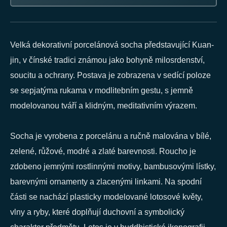
Velká dekorativní porcelánová socha představující Kuan-
jin, v čínské tradici známou jako bohyně milosrdenství,
soucitu a ochrany. Postava je zobrazena v sedící poloze
se sepjatýma rukama v modlitebním gestu, s jemně
modelovanou tváří a klidným, meditativním výrazem.
Socha je vyrobena z porcelánu a ručně malována v bílé,
zelené, růžové, modré a zlaté barevnosti. Roucho je
zdobeno jemnými rostlinnými motivy, bambusovými lístky,
barevnými ornamenty a zlacenými linkami. Na spodní
části se nachází plasticky modelované lotosové květy,
vlny a ryby, které doplňují duchovní a symbolický