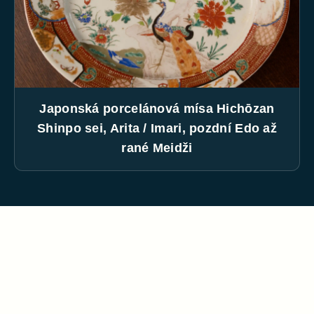
Japonská porcelánová mísa Hichōzan
Shinpo sei, Arita / Imari, pozdní Edo až
rané Meidži