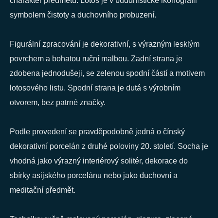
charakter předmětu. Lotos je v buddhistické ikonografii
symbolem čistoty a duchovního probuzení.
Figurální zpracování je dekorativní, s výrazným lesklým
povrchem a bohatou ruční malbou. Zadní strana je
zdobena jednodušeji, se zelenou spodní částí a motivem
lotosového listu. Spodní strana je dutá s výrobním
otvorem, bez patrné značky.
Podle provedení se pravděpodobně jedná o čínský
dekorativní porcelán z druhé poloviny 20. století. Socha je
vhodná jako výrazný interiérový solitér, dekorace do
sbírky asijského porcelánu nebo jako duchovní a
meditační předmět.