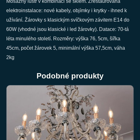
Mosazný lustr v kombinaci se sklem. Zrestaurovaná
elektroinstalace: nové kabely, objímky i krytky - ihned k
užívání. Žárovky s klasickým svíčkovým závitem E14 do
60W (vhodné jsou klasické i led žárovky). Datace: 70-tá
léta minulého století. Rozměry: výška 76, 5cm, šířka
45cm, počet žárovek 5, minimální výška 57,5cm, váha
2kg
Podobné produkty