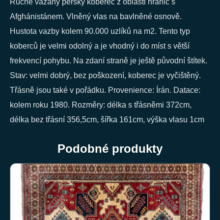
Ručně vázaný perský koberec z oblasti hranic s
Afghánistánem. Vlněný vlas na bavlněné osnově.
Hustota vazby kolem 90.000 uzlíků na m2. Tento typ
koberců je velmi odolný a je vhodný i do míst s větší
frekvencí pohybu. Na zdaní straně je ještě původní štítek.
Stav: velmi dobrý, bez poškození, koberec je vyčištěný.
Třásně jsou také v pořádku. Provenience: Írán. Datace:
kolem roku 1980. Rozměry: délka s třásněmi 372cm,
délka bez třásní 356,5cm, šířka 161cm, výška vlasu 1cm
Podobné produkty