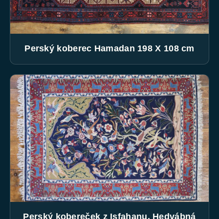
Perský koberec Hamadan 198 X 108 cm
Perský kobereček z Isfahanu. Hedvábná