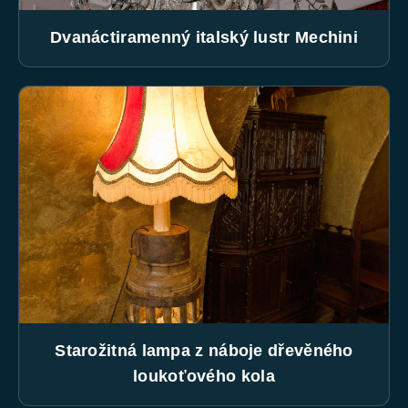
Dvanáctiramenný italský lustr Mechini
Starožitná lampa z náboje dřevěného
loukoťového kola