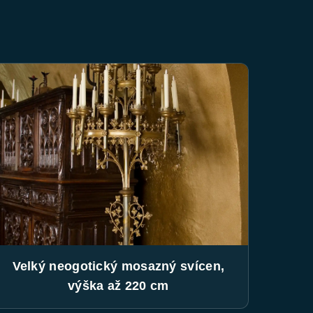
Velký neogotický mosazný svícen,
výška až 220 cm