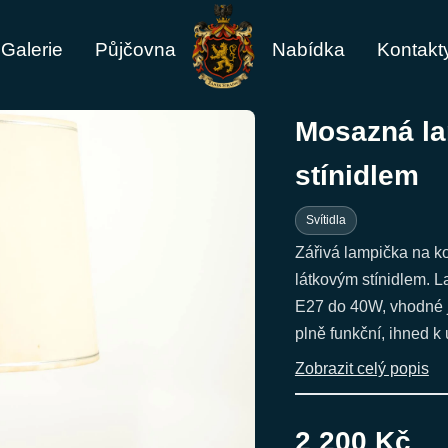
Galerie
Půjčovna
Nabídka
Kontakt
Mosazná la
stínidlem
Svítidla
Zářivá lampička na k
látkovým stínidlem. 
E27 do 40W, vhodné j
plně funkční, ihned k 
Zobrazit celý popis
2 200 Kč