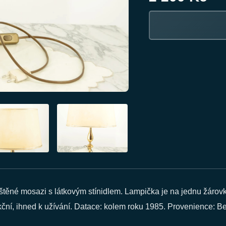
štěné mosazi s látkovým stínidlem. Lampička je na jednu žáro
nkční, ihned k užívání. Datace: kolem roku 1985. Provenience: B