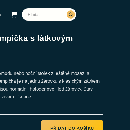
y
mpička s látkovým
omodu nebo noční stolek z leštěné mosazi s
Lampička je na jednu žárovku s klasickým závitem
sou normální, halogenové i led žárovky. Stav:
užívání. Datace: ...
PŘIDAT DO KOŠÍKU