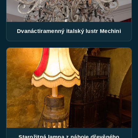
Dvanáctiramenný italský lustr Mechini
Starožitná lampa z náboje dřevěného