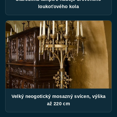
loukoťového kola
Velký neogotický mosazný svícen, výška
až 220 cm