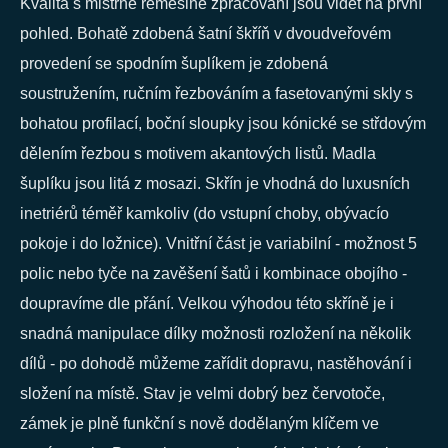
Kvalita s mistrné řemeslné zpracování jsou vidět na první
pohled. Bohatě zdobená šatní škříň v dvoudveřovém
provedení se spodním šuplíkem je zdobená
soustružením, ručním řezbováním a fasetovanými skly s
bohatou profilací, boční sloupky jsou kónické se střdovým
dělením řezbou s motivem akantových listů. Madla
šuplíku jsou litá z mosazi. Skřín je vhodná do luxusních
inetriérů téměř kamkoliv (do vstupní choby, obývacío
pokoje i do ložnice). Vnitřní část je variabilní - možnost 5
polic nebo tyče na zavěšení šatů i kombinace obojího -
doupravíme dle přání. Velkou výhodou této skříně je i
snadná manipulace dílky možnosti rozložení na několik
dílů - po dohodě můžeme zařídit dopravu, nastěhování i
složení na místě. Stav je velmi dobrý bez červotoče,
zámek je plně funkční s nově dodělaným klíčem ve