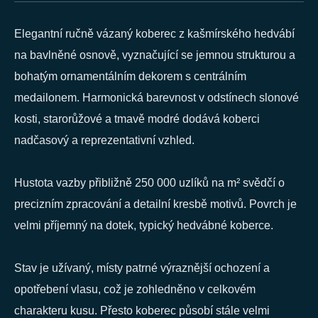
Elegantní ručně vázaný koberec z kašmírského hedvábí
na bavlněné osnově, vyznačující se jemnou strukturou a
bohatým ornamentálním dekorem s centrálním
medailonem. Harmonická barevnost v odstínech slonové
kosti, starorůžové a tmavě modré dodává koberci
nadčasový a reprezentativní vzhled.
Hustota vazby přibližně 250 000 uzlíků na m² svědčí o
precizním zpracování a detailní kresbě motivů. Povrch je
velmi příjemný na dotek, typický hedvábné koberce.
Stav je užívaný, místy patrné výraznější ochození a
opotřebení vlasu, což je zohledněno v celkovém
charakteru kusu. Přesto koberec působí stále velmi