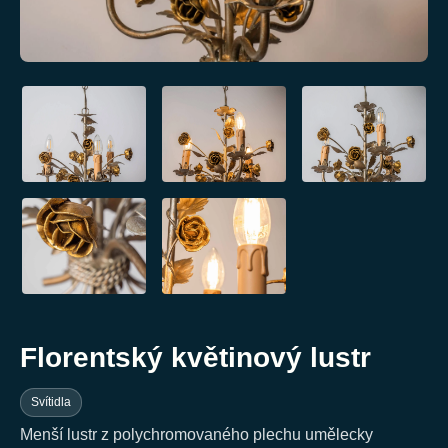
Florentský květinový lustr
Svítidla
Menší lustr z polychromovaného plechu umělecky