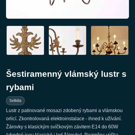
Šestiramenný vlámský lustr s
rybami
Svítidla
Lustr z patinované mosazi zdobený rybami a vlámskou
orlicí. Zkontrolovaná elektroinstalace - ihned k užívání.
Žárovky s klasickým svíčkovým závitem E14 do 60W
(vhodné jsou klasické i led žárovky). Rozměry: výška