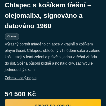
Chlapec s košíkem třešní –
olejomalba, signováno a
datováno 1960
Obrazy
Výrazný portrét mladého chlapce v krajině s košíkem
plným třešní. Chlapec, oblečený v hnědém saku a zelené
košili, stojí v letní zeleni a právě si jednu z třešní vkládá
do úst. Scéna působí klidně a nostalgicky, zachycuje
jednoduchý okam...
Zobrazit celý popis
54 500 Kč
PŘIDAT DO KOŠÍKU