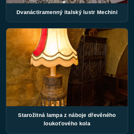
Dvanáctiramenný italský lustr Mechini
Starožitná lampa z náboje dřevěného
loukoťového kola